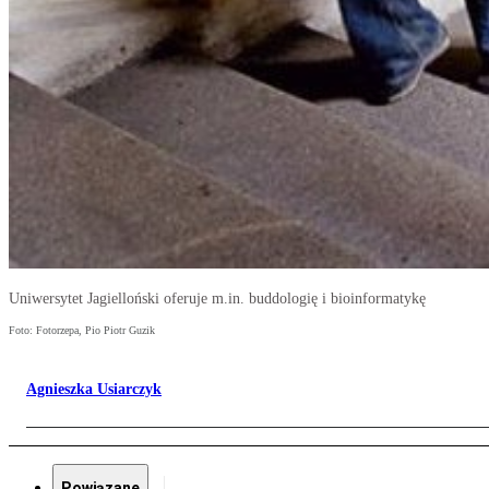
Uniwersytet Jagielloński oferuje m.in. buddologię i bioinformatykę
Foto: Fotorzepa, Pio Piotr Guzik
Agnieszka Usiarczyk
Powiązane