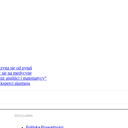
zyna się od pytań
ć się na medycynę
niż angliści i matematycy”
Eksperci alarmują
REGULAMIN
Polityka Prywatności