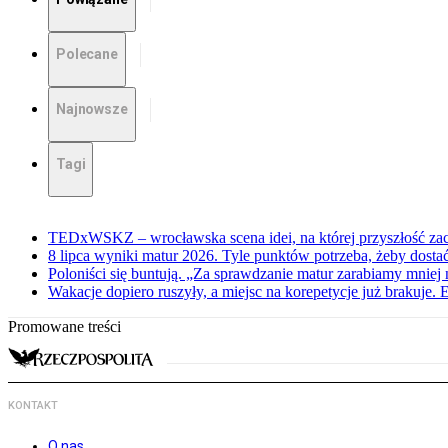
Polecane
Najnowsze
Tagi
TEDxWSKZ – wrocławska scena idei, na której przyszłość zac
8 lipca wyniki matur 2026. Tyle punktów potrzeba, żeby dosta
Poloniści się buntują. „Za sprawdzanie matur zarabiamy mniej 
Wakacje dopiero ruszyły, a miejsc na korepetycje już brakuje. 
Promowane treści
KONTAKT
O nas