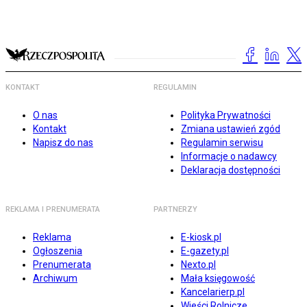
KONTAKT
REGULAMIN
O nas
Polityka Prywatności
Kontakt
Zmiana ustawień zgód
Napisz do nas
Regulamin serwisu
Informacje o nadawcy
Deklaracja dostępności
REKLAMA I PRENUMERATA
PARTNERZY
Reklama
E-kiosk.pl
Ogłoszenia
E-gazety.pl
Prenumerata
Nexto.pl
Archiwum
Mała księgowość
Kancelarierp.pl
Wieści Rolnicze