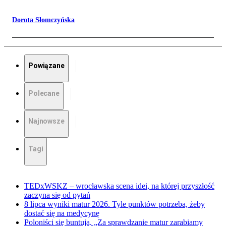
Dorota Słomczyńska
Powiązane
Polecane
Najnowsze
Tagi
TEDxWSKZ – wrocławska scena idei, na której przyszłość
zaczyna się od pytań
8 lipca wyniki matur 2026. Tyle punktów potrzeba, żeby
dostać się na medycynę
Poloniści się buntują. „Za sprawdzanie matur zarabiamy