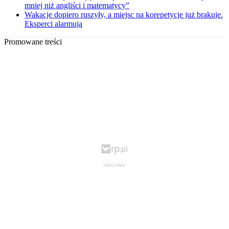
mniej niż angliści i matematycy”
Wakacje dopiero ruszyły, a miejsc na korepetycje już brakuje.
Eksperci alarmują
Promowane treści