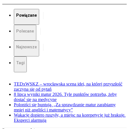
Powiązane
Polecane
Najnowsze
Tagi
TEDxWSKZ – wrocławska scena idei, na której przyszłość
zaczyna się od pytań
8 lipca wyniki matur 2026. Tyle punktów potrzeba, żeby
dostać się na medycynę
Poloniści się buntują. „Za sprawdzanie matur zarabiamy
mniej niż angliści i matematycy”
Wakacje dopiero ruszyły, a miejsc na korepetycje już brakuje.
Eksperci alarmują