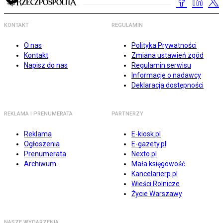
KONTAKT
REGULAMIN
O nas
Polityka Prywatności
Kontakt
Zmiana ustawień zgód
Napisz do nas
Regulamin serwisu
Informacje o nadawcy
Deklaracja dostępności
REKLAMA I PRENUMERATA
PARTNERZY
Reklama
E-kiosk.pl
Ogłoszenia
E-gazety.pl
Prenumerata
Nexto.pl
Archiwum
Mała księgowość
Kancelarierp.pl
Wieści Rolnicze
Życie Warszawy
NASZE WYDARZENIA