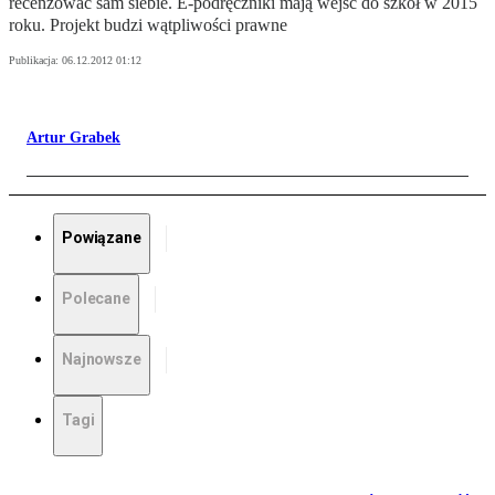
recenzować sam siebie. E-podręczniki mają wejść do szkół w 2015
roku. Projekt budzi wątpliwości prawne
Publikacja:
06.12.2012 01:12
Artur Grabek
Powiązane
Polecane
Najnowsze
Tagi