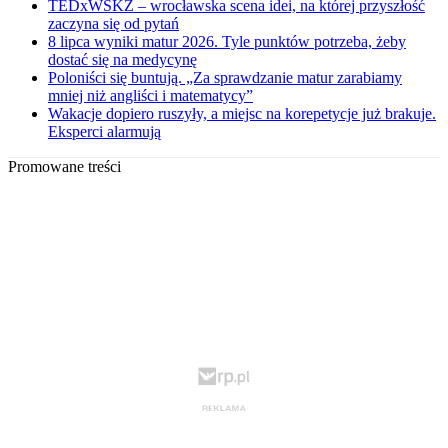
TEDxWSKZ – wrocławska scena idei, na której przyszłość
zaczyna się od pytań
8 lipca wyniki matur 2026. Tyle punktów potrzeba, żeby
dostać się na medycynę
Poloniści się buntują. „Za sprawdzanie matur zarabiamy
mniej niż angliści i matematycy”
Wakacje dopiero ruszyły, a miejsc na korepetycje już brakuje.
Eksperci alarmują
Promowane treści