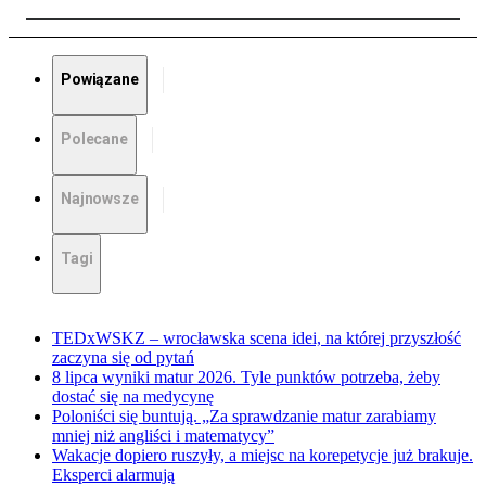
Powiązane
Polecane
Najnowsze
Tagi
TEDxWSKZ – wrocławska scena idei, na której przyszłość
zaczyna się od pytań
8 lipca wyniki matur 2026. Tyle punktów potrzeba, żeby
dostać się na medycynę
Poloniści się buntują. „Za sprawdzanie matur zarabiamy
mniej niż angliści i matematycy”
Wakacje dopiero ruszyły, a miejsc na korepetycje już brakuje.
Eksperci alarmują