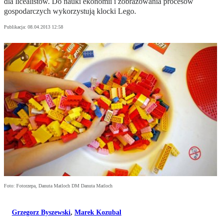
dla licealistów. Do nauki ekonomii i zobrazowania procesów
gospodarczych wykorzystują klocki Lego.
Publikacja:
08.04.2013 12:58
Foto: Fotorzepa, Danuta Matloch DM Danuta Matloch
Grzegorz Byszewski
,
Marek Kozubal