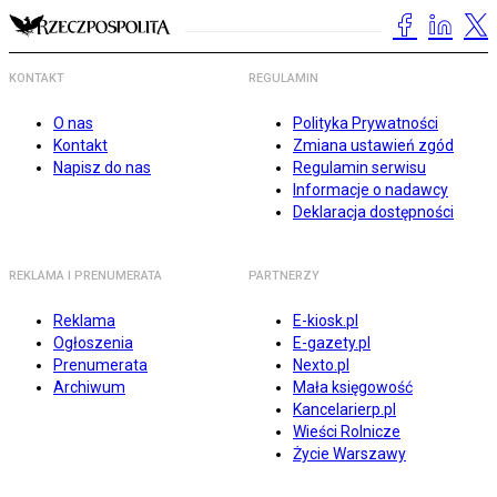
KONTAKT
REGULAMIN
O nas
Polityka Prywatności
Kontakt
Zmiana ustawień zgód
Napisz do nas
Regulamin serwisu
Informacje o nadawcy
Deklaracja dostępności
REKLAMA I PRENUMERATA
PARTNERZY
Reklama
E-kiosk.pl
Ogłoszenia
E-gazety.pl
Prenumerata
Nexto.pl
Archiwum
Mała księgowość
Kancelarierp.pl
Wieści Rolnicze
Życie Warszawy