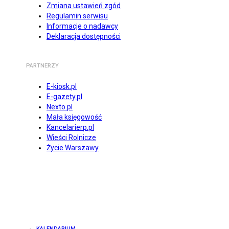
Zmiana ustawień zgód
Regulamin serwisu
Informacje o nadawcy
Deklaracja dostępności
PARTNERZY
E-kiosk.pl
E-gazety.pl
Nexto.pl
Mała księgowość
Kancelarierp.pl
Wieści Rolnicze
Życie Warszawy
KALENDARIUM