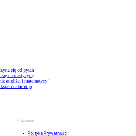
zyna się od pytań
ć się na medycynę
niż angliści i matematycy”
Eksperci alarmują
REGULAMIN
Polityka Prywatności