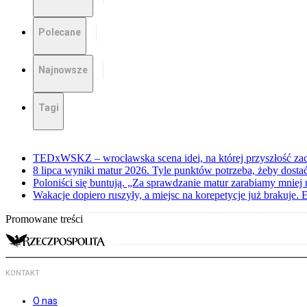
Polecane
Najnowsze
Tagi
TEDxWSKZ – wrocławska scena idei, na której przyszłość zac
8 lipca wyniki matur 2026. Tyle punktów potrzeba, żeby dosta
Poloniści się buntują. „Za sprawdzanie matur zarabiamy mniej 
Wakacje dopiero ruszyły, a miejsc na korepetycje już brakuje. 
Promowane treści
KONTAKT
O nas