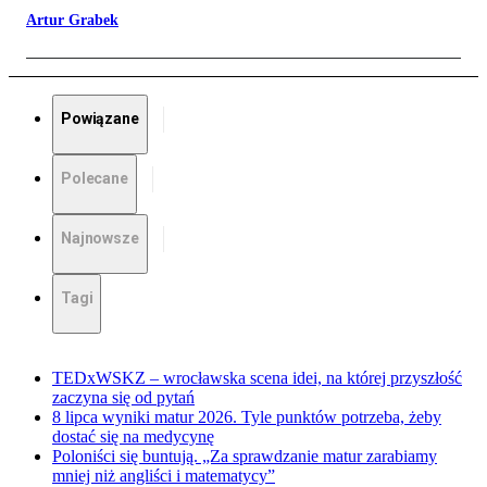
Artur Grabek
Powiązane
Polecane
Najnowsze
Tagi
TEDxWSKZ – wrocławska scena idei, na której przyszłość
zaczyna się od pytań
8 lipca wyniki matur 2026. Tyle punktów potrzeba, żeby
dostać się na medycynę
Poloniści się buntują. „Za sprawdzanie matur zarabiamy
mniej niż angliści i matematycy”