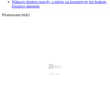
Wakacje dopiero ruszyły, a miejsc na korepetycje już brakuje.
Eksperci alarmują
Promowane treści