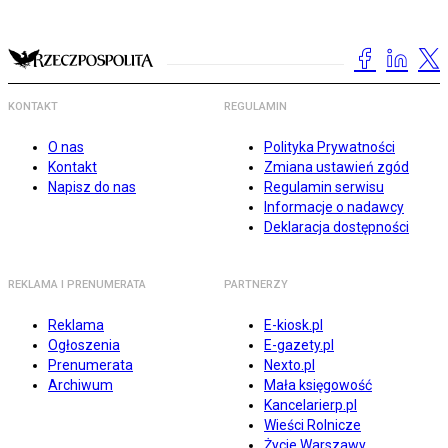
KONTAKT
REGULAMIN
O nas
Polityka Prywatności
Kontakt
Zmiana ustawień zgód
Napisz do nas
Regulamin serwisu
Informacje o nadawcy
Deklaracja dostępności
REKLAMA I PRENUMERATA
PARTNERZY
Reklama
E-kiosk.pl
Ogłoszenia
E-gazety.pl
Prenumerata
Nexto.pl
Archiwum
Mała księgowość
Kancelarierp.pl
Wieści Rolnicze
Życie Warszawy