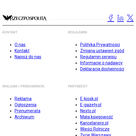
KONTAKT
REGULAMIN
O nas
Polityka Prywatności
Kontakt
Zmiana ustawień zgód
Napisz do nas
Regulamin serwisu
Informacje o nadawcy
Deklaracja dostępności
REKLAMA I PRENUMERATA
PARTNERZY
Reklama
E-kiosk.pl
Ogłoszenia
E-gazety.pl
Prenumerata
Nexto.pl
Archiwum
Mała księgowość
Kancelarierp.pl
Wieści Rolnicze
Życie Warszawy