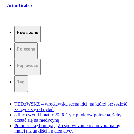
Artur Grabek
Powiązane
Polecane
Najnowsze
Tagi
TEDxWSKZ – wrocławska scena idei, na której przyszłość
zaczyna się od pytań
8 lipca wyniki matur 2026. Tyle punktów potrzeba, żeby
dostać się na medycynę
Poloniści się buntują. „Za sprawdzanie matur zarabiamy
mniej niż angliści i matematycy”