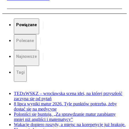
Powiązane
Polecane
Najnowsze
Tagi
TEDxWSKZ – wrocławska scena idei, na której przyszłość
zaczyna się od pytań
8 lipca wyniki matur 2026. Tyle punktów potrzeba, żeby
dostać się na medycynę
Poloniści się buntują. „Za sprawdzanie matur zarabiamy
mniej niż angliści i matematycy”
Wakacje dopiero ruszyły, a miejsc na korepetycje już brakuje.