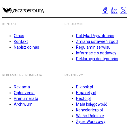
KONTAKT
REGULAMIN
O nas
Polityka Prywatności
Kontakt
Zmiana ustawień zgód
Napisz do nas
Regulamin serwisu
Informacje o nadawcy
Deklaracja dostępności
REKLAMA I PRENUMERATA
PARTNERZY
Reklama
E-kiosk.pl
Ogłoszenia
E-gazety.pl
Prenumerata
Nexto.pl
Archiwum
Mała księgowość
Kancelarierp.pl
Wieści Rolnicze
Życie Warszawy