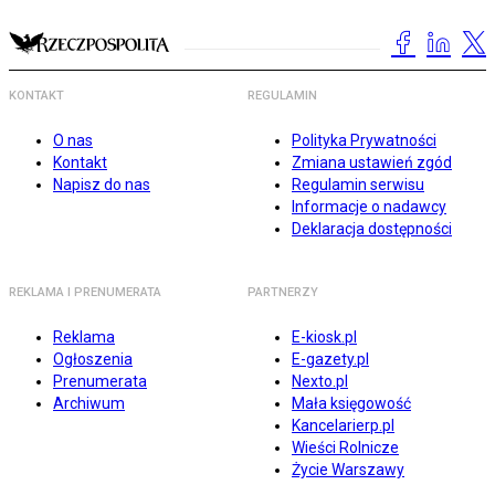
KONTAKT
REGULAMIN
O nas
Polityka Prywatności
Kontakt
Zmiana ustawień zgód
Napisz do nas
Regulamin serwisu
Informacje o nadawcy
Deklaracja dostępności
REKLAMA I PRENUMERATA
PARTNERZY
Reklama
E-kiosk.pl
Ogłoszenia
E-gazety.pl
Prenumerata
Nexto.pl
Archiwum
Mała księgowość
Kancelarierp.pl
Wieści Rolnicze
Życie Warszawy