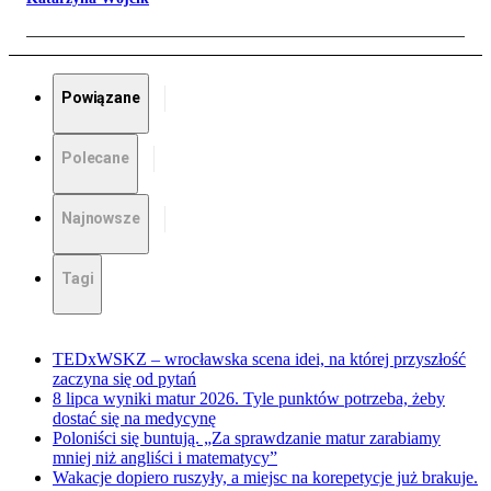
Powiązane
Polecane
Najnowsze
Tagi
TEDxWSKZ – wrocławska scena idei, na której przyszłość
zaczyna się od pytań
8 lipca wyniki matur 2026. Tyle punktów potrzeba, żeby
dostać się na medycynę
Poloniści się buntują. „Za sprawdzanie matur zarabiamy
mniej niż angliści i matematycy”
Wakacje dopiero ruszyły, a miejsc na korepetycje już brakuje.