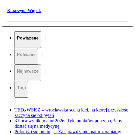
Katarzyna Wójcik
Powiązane
Polecane
Najnowsze
Tagi
TEDxWSKZ – wrocławska scena idei, na której przyszłość
zaczyna się od pytań
8 lipca wyniki matur 2026. Tyle punktów potrzeba, żeby
dostać się na medycynę
Poloniści się buntują. „Za sprawdzanie matur zarabiamy