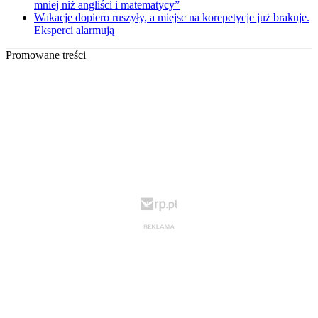
mniej niż angliści i matematycy”
Wakacje dopiero ruszyły, a miejsc na korepetycje już brakuje.
Eksperci alarmują
Promowane treści