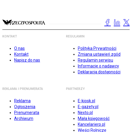
KONTAKT
REGULAMIN
O nas
Polityka Prywatności
Kontakt
Zmiana ustawień zgód
Napisz do nas
Regulamin serwisu
Informacje o nadawcy
Deklaracja dostępności
REKLAMA I PRENUMERATA
PARTNERZY
Reklama
E-kiosk.pl
Ogłoszenia
E-gazety.pl
Prenumerata
Nexto.pl
Archiwum
Mała księgowość
Kancelarierp.pl
Wieści Rolnicze