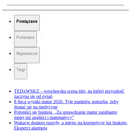
Powiązane
Polecane
Najnowsze
Tagi
TEDxWSKZ – wrocławska scena idei, na której przyszłość
zaczyna się od pytań
8 lipca wyniki matur 2026. Tyle punktów potrzeba, żeby
dostać się na medycynę
Poloniści się buntują. „Za sprawdzanie matur zarabiamy
mniej niż angliści i matematycy”
Wakacje dopiero ruszyły, a miejsc na korepetycje już brakuje.
Eksperci alarmują