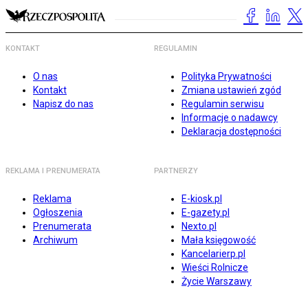
KONTAKT
REGULAMIN
O nas
Polityka Prywatności
Kontakt
Zmiana ustawień zgód
Napisz do nas
Regulamin serwisu
Informacje o nadawcy
Deklaracja dostępności
REKLAMA I PRENUMERATA
PARTNERZY
Reklama
E-kiosk.pl
Ogłoszenia
E-gazety.pl
Prenumerata
Nexto.pl
Archiwum
Mała księgowość
Kancelarierp.pl
Wieści Rolnicze
Życie Warszawy