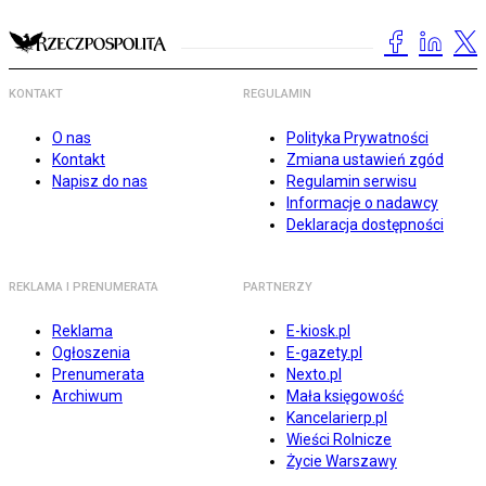
KONTAKT
REGULAMIN
O nas
Polityka Prywatności
Kontakt
Zmiana ustawień zgód
Napisz do nas
Regulamin serwisu
Informacje o nadawcy
Deklaracja dostępności
REKLAMA I PRENUMERATA
PARTNERZY
Reklama
E-kiosk.pl
Ogłoszenia
E-gazety.pl
Prenumerata
Nexto.pl
Archiwum
Mała księgowość
Kancelarierp.pl
Wieści Rolnicze
Życie Warszawy