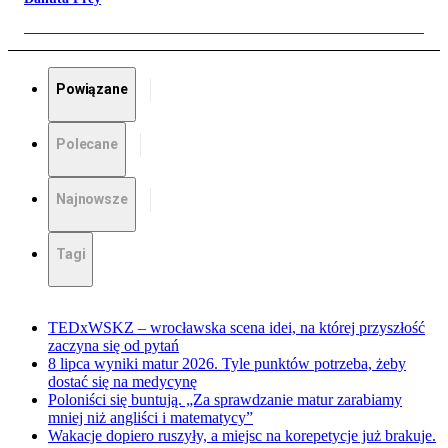
Powiązane
Polecane
Najnowsze
Tagi
TEDxWSKZ – wrocławska scena idei, na której przyszłość
zaczyna się od pytań
8 lipca wyniki matur 2026. Tyle punktów potrzeba, żeby
dostać się na medycynę
Poloniści się buntują. „Za sprawdzanie matur zarabiamy
mniej niż angliści i matematycy”
Wakacje dopiero ruszyły, a miejsc na korepetycje już brakuje.