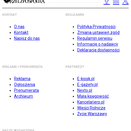
KONTAKT
REGULAMIN
O nas
Polityka Prywatności
Kontakt
Zmiana ustawień zgód
Napisz do nas
Regulamin serwisu
Informacje o nadawcy
Deklaracja dostępności
REKLAMA I PRENUMERATA
PARTNERZY
Reklama
E-kiosk.pl
Ogłoszenia
E-gazety.pl
Prenumerata
Nexto.pl
Archiwum
Mała księgowość
Kancelarierp.pl
Wieści Rolnicze
Życie Warszawy
NASZE WYDARZENIA