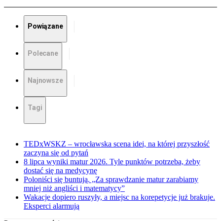
Powiązane
Polecane
Najnowsze
Tagi
TEDxWSKZ – wrocławska scena idei, na której przyszłość
zaczyna się od pytań
8 lipca wyniki matur 2026. Tyle punktów potrzeba, żeby
dostać się na medycynę
Poloniści się buntują. „Za sprawdzanie matur zarabiamy
mniej niż angliści i matematycy”
Wakacje dopiero ruszyły, a miejsc na korepetycje już brakuje.
Eksperci alarmują