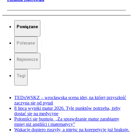
Powiązane
Polecane
Najnowsze
Tagi
TEDxWSKZ – wrocławska scena idei, na której przyszłość
zaczyna się od pytań
8 lipca wyniki matur 2026. Tyle punktów potrzeba, żeby
dostać się na medycynę
Poloniści się buntują. „Za sprawdzanie matur zarabiamy
mniej niż angliści i matematycy”
Wakacje dopiero ruszyły, a miejsc na korepetycje już brakuje.