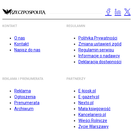
KONTAKT
REGULAMIN
O nas
Polityka Prywatności
Kontakt
Zmiana ustawień zgód
Napisz do nas
Regulamin serwisu
Informacje o nadawcy
Deklaracja dostępności
REKLAMA I PRENUMERATA
PARTNERZY
Reklama
E-kiosk.pl
Ogłoszenia
E-gazety.pl
Prenumerata
Nexto.pl
Archiwum
Mała księgowość
Kancelarierp.pl
Wieści Rolnicze
Życie Warszawy