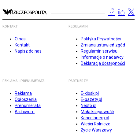
KONTAKT
REGULAMIN
O nas
Polityka Prywatności
Kontakt
Zmiana ustawień zgód
Napisz do nas
Regulamin serwisu
Informacje o nadawcy
Deklaracja dostępności
REKLAMA I PRENUMERATA
PARTNERZY
Reklama
E-kiosk.pl
Ogłoszenia
E-gazety.pl
Prenumerata
Nexto.pl
Archiwum
Mała księgowość
Kancelarierp.pl
Wieści Rolnicze
Życie Warszawy