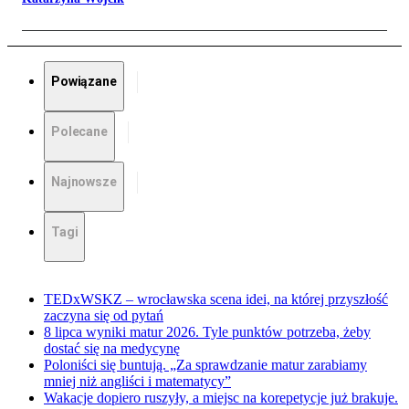
Powiązane
Polecane
Najnowsze
Tagi
TEDxWSKZ – wrocławska scena idei, na której przyszłość
zaczyna się od pytań
8 lipca wyniki matur 2026. Tyle punktów potrzeba, żeby
dostać się na medycynę
Poloniści się buntują. „Za sprawdzanie matur zarabiamy
mniej niż angliści i matematycy”
Wakacje dopiero ruszyły, a miejsc na korepetycje już brakuje.