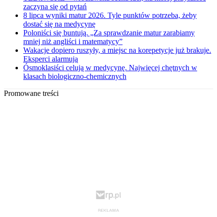
zaczyna się od pytań
8 lipca wyniki matur 2026. Tyle punktów potrzeba, żeby
dostać się na medycynę
Poloniści się buntują. „Za sprawdzanie matur zarabiamy
mniej niż angliści i matematycy”
Wakacje dopiero ruszyły, a miejsc na korepetycje już brakuje.
Eksperci alarmują
Ósmoklasiści celują w medycynę. Najwięcej chętnych w
klasach biologiczno-chemicznych
Promowane treści