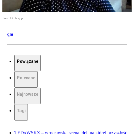
Foto: fot. tv.rp.pl
qm
Powiązane
Polecane
Najnowsze
Tagi
TEDxWSKZ – wrocławska scena idei, na której przyszłość