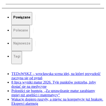
Powiązane
Polecane
Najnowsze
Tagi
TEDxWSKZ – wrocławska scena idei, na której przyszłość
zaczyna się od pytań
8 lipca wyniki matur 2026. Tyle punktów potrzeba, żeby
dostać się na medycynę
Poloniści się buntują. „Za sprawdzanie matur zarabiamy
mniej niż angliści i matematycy”
Wakacje dopiero ruszyły, a miejsc na korepetycje już brakuje.
Eksperci alarmują