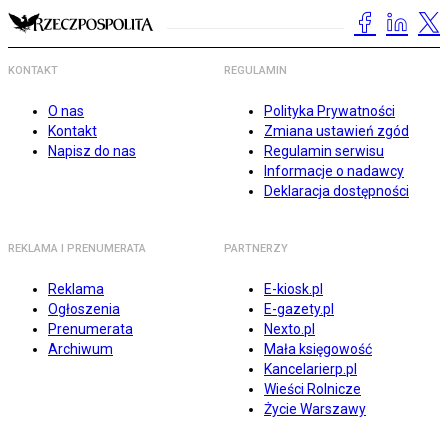
KONTAKT
REGULAMIN
O nas
Polityka Prywatności
Kontakt
Zmiana ustawień zgód
Napisz do nas
Regulamin serwisu
Informacje o nadawcy
Deklaracja dostępności
REKLAMA I PRENUMERATA
PARTNERZY
Reklama
E-kiosk.pl
Ogłoszenia
E-gazety.pl
Prenumerata
Nexto.pl
Archiwum
Mała księgowość
Kancelarierp.pl
Wieści Rolnicze
Życie Warszawy