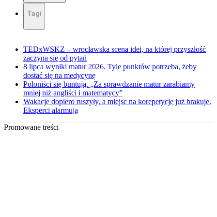
Tagi
TEDxWSKZ – wrocławska scena idei, na której przyszłość
zaczyna się od pytań
8 lipca wyniki matur 2026. Tyle punktów potrzeba, żeby
dostać się na medycynę
Poloniści się buntują. „Za sprawdzanie matur zarabiamy
mniej niż angliści i matematycy”
Wakacje dopiero ruszyły, a miejsc na korepetycje już brakuje.
Eksperci alarmują
Promowane treści