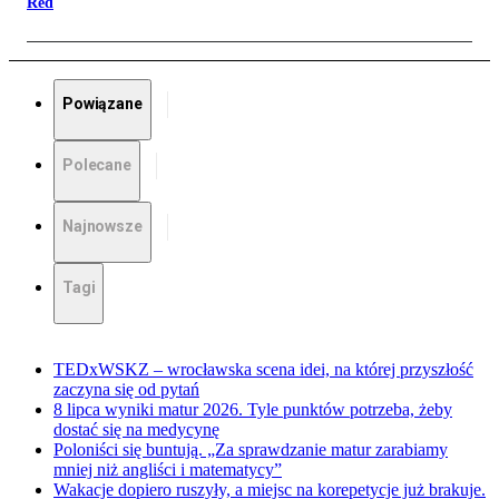
Red
Powiązane
Polecane
Najnowsze
Tagi
TEDxWSKZ – wrocławska scena idei, na której przyszłość
zaczyna się od pytań
8 lipca wyniki matur 2026. Tyle punktów potrzeba, żeby
dostać się na medycynę
Poloniści się buntują. „Za sprawdzanie matur zarabiamy
mniej niż angliści i matematycy”
Wakacje dopiero ruszyły, a miejsc na korepetycje już brakuje.