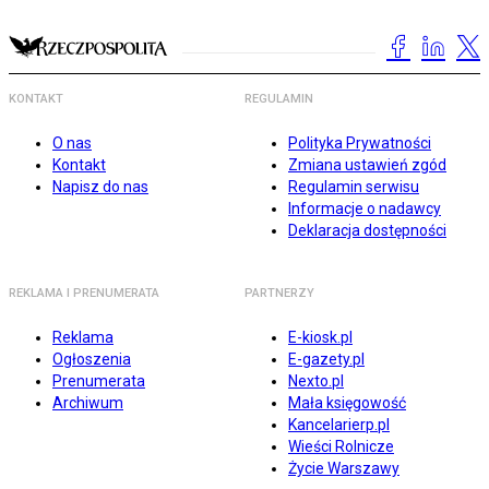
KONTAKT
REGULAMIN
O nas
Polityka Prywatności
Kontakt
Zmiana ustawień zgód
Napisz do nas
Regulamin serwisu
Informacje o nadawcy
Deklaracja dostępności
REKLAMA I PRENUMERATA
PARTNERZY
Reklama
E-kiosk.pl
Ogłoszenia
E-gazety.pl
Prenumerata
Nexto.pl
Archiwum
Mała księgowość
Kancelarierp.pl
Wieści Rolnicze
Życie Warszawy