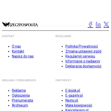
KONTAKT
REGULAMIN
O nas
Polityka Prywatności
Kontakt
Zmiana ustawień zgód
Napisz do nas
Regulamin serwisu
Informacje o nadawcy
Deklaracja dostępności
REKLAMA I PRENUMERATA
PARTNERZY
Reklama
E-kiosk.pl
Ogłoszenia
E-gazety.pl
Prenumerata
Nexto.pl
Archiwum
Mała księgowość
Kancelarierp.pl