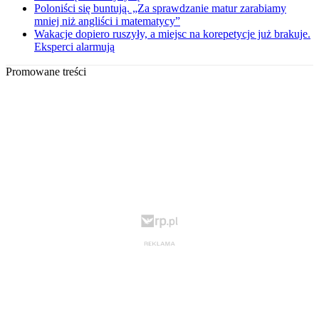
Poloniści się buntują. „Za sprawdzanie matur zarabiamy
mniej niż angliści i matematycy”
Wakacje dopiero ruszyły, a miejsc na korepetycje już brakuje.
Eksperci alarmują
Promowane treści