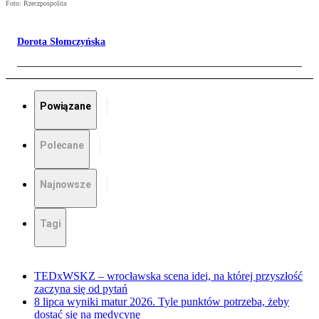
Foto: Rzeczpospolita
Dorota Słomczyńska
Powiązane
Polecane
Najnowsze
Tagi
TEDxWSKZ – wrocławska scena idei, na której przyszłość
zaczyna się od pytań
8 lipca wyniki matur 2026. Tyle punktów potrzeba, żeby
dostać się na medycynę