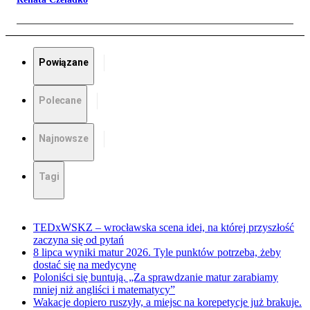
Powiązane
Polecane
Najnowsze
Tagi
TEDxWSKZ – wrocławska scena idei, na której przyszłość
zaczyna się od pytań
8 lipca wyniki matur 2026. Tyle punktów potrzeba, żeby
dostać się na medycynę
Poloniści się buntują. „Za sprawdzanie matur zarabiamy
mniej niż angliści i matematycy”
Wakacje dopiero ruszyły, a miejsc na korepetycje już brakuje.