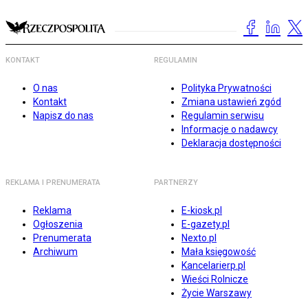
KONTAKT
REGULAMIN
O nas
Polityka Prywatności
Kontakt
Zmiana ustawień zgód
Napisz do nas
Regulamin serwisu
Informacje o nadawcy
Deklaracja dostępności
REKLAMA I PRENUMERATA
PARTNERZY
Reklama
E-kiosk.pl
Ogłoszenia
E-gazety.pl
Prenumerata
Nexto.pl
Archiwum
Mała księgowość
Kancelarierp.pl
Wieści Rolnicze
Życie Warszawy