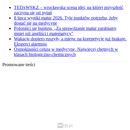
TEDxWSKZ – wrocławska scena idei, na której przyszłość
zaczyna się od pytań
8 lipca wyniki matur 2026. Tyle punktów potrzeba, żeby
dostać się na medycynę
Poloniści się buntują. „Za sprawdzanie matur zarabiamy
mniej niż angliści i matematycy”
Wakacje dopiero ruszyły, a miejsc na korepetycje już brakuje.
Eksperci alarmują
Ósmoklasiści celują w medycynę. Najwięcej chętnych w
klasach biologiczno-chemicznych
Promowane treści