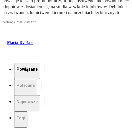
powstaje klasa o profilu lotniczym. Jej absolwenci nie powinni mieć
kłopotów z dostaniem się na studia w szkole lotników w Dęblinie i
na związane z lotnictwem kierunki na uczelniach technicznych
Publikacja:
25.08.2008 17:41
Marta Dvořak
Powiązane
Polecane
Najnowsze
Tagi