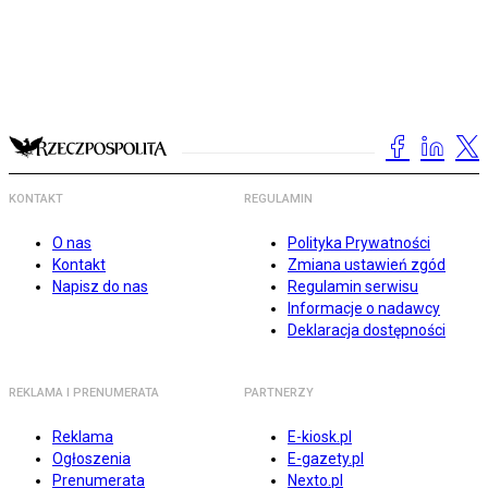
KONTAKT
REGULAMIN
O nas
Polityka Prywatności
Kontakt
Zmiana ustawień zgód
Napisz do nas
Regulamin serwisu
Informacje o nadawcy
Deklaracja dostępności
REKLAMA I PRENUMERATA
PARTNERZY
Reklama
E-kiosk.pl
Ogłoszenia
E-gazety.pl
Prenumerata
Nexto.pl