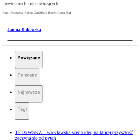
niewidomych i niedowidzących
Foto: Fotorzepa, Robert Gardziński Robert Gardziński
Janina Blikowska
Powiązane
Polecane
Najnowsze
Tagi
TEDxWSKZ – wrocławska scena idei, na której przyszłość
zaczyna się od pytań