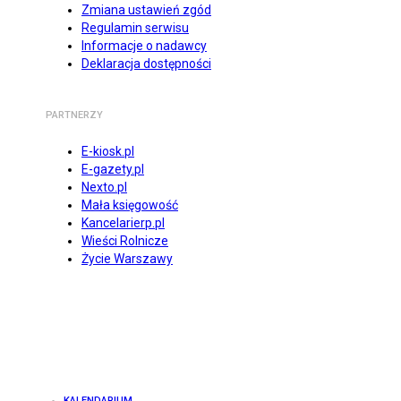
Zmiana ustawień zgód
Regulamin serwisu
Informacje o nadawcy
Deklaracja dostępności
PARTNERZY
E-kiosk.pl
E-gazety.pl
Nexto.pl
Mała księgowość
Kancelarierp.pl
Wieści Rolnicze
Życie Warszawy
KALENDARIUM