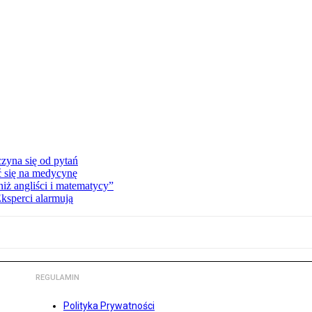
zyna się od pytań
ć się na medycynę
niż angliści i matematycy”
Eksperci alarmują
REGULAMIN
Polityka Prywatności