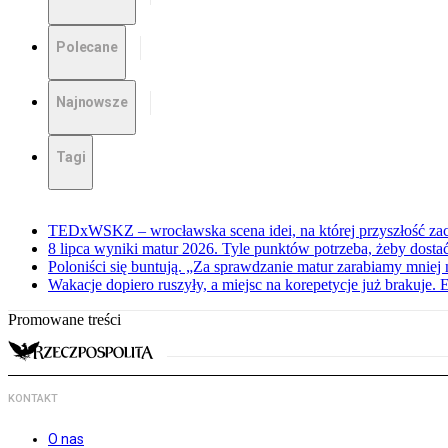
Polecane
Najnowsze
Tagi
TEDxWSKZ – wrocławska scena idei, na której przyszłość zac
8 lipca wyniki matur 2026. Tyle punktów potrzeba, żeby dosta
Poloniści się buntują. „Za sprawdzanie matur zarabiamy mniej 
Wakacje dopiero ruszyły, a miejsc na korepetycje już brakuje. 
Promowane treści
KONTAKT
O nas