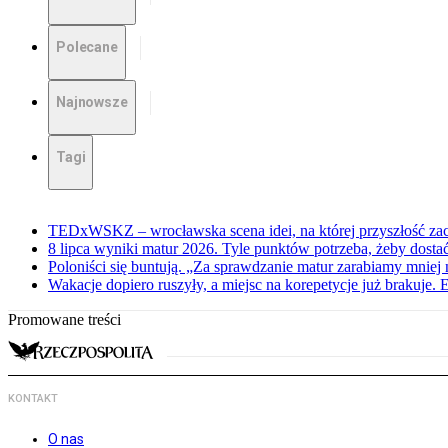
Polecane
Najnowsze
Tagi
TEDxWSKZ – wrocławska scena idei, na której przyszłość zac
8 lipca wyniki matur 2026. Tyle punktów potrzeba, żeby dosta
Poloniści się buntują. „Za sprawdzanie matur zarabiamy mniej 
Wakacje dopiero ruszyły, a miejsc na korepetycje już brakuje. 
Promowane treści
KONTAKT
O nas