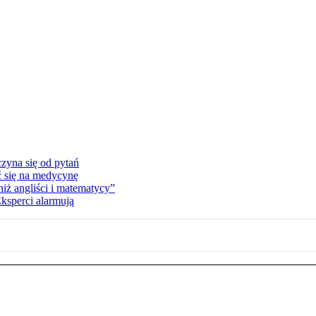
zyna się od pytań
ć się na medycynę
niż angliści i matematycy”
Eksperci alarmują