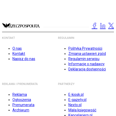
KONTAKT
REGULAMIN
O nas
Polityka Prywatności
Kontakt
Zmiana ustawień zgód
Napisz do nas
Regulamin serwisu
Informacje o nadawcy
Deklaracja dostępności
REKLAMA I PRENUMERATA
PARTNERZY
Reklama
E-kiosk.pl
Ogłoszenia
E-gazety.pl
Prenumerata
Nexto.pl
Archiwum
Mała księgowość
Kancelarierp.pl