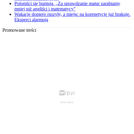
Poloniści się buntują. „Za sprawdzanie matur zarabiamy
mniej niż angliści i matematycy”
Wakacje dopiero ruszyły, a miejsc na korepetycje już brakuje.
Eksperci alarmują
Promowane treści