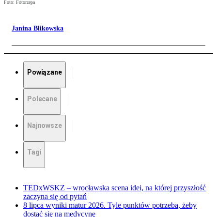
Foto: Fotorzepa
Janina Blikowska
Powiązane
Polecane
Najnowsze
Tagi
TEDxWSKZ – wrocławska scena idei, na której przyszłość
zaczyna się od pytań
8 lipca wyniki matur 2026. Tyle punktów potrzeba, żeby
dostać się na medycynę