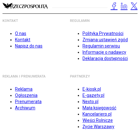
KONTAKT
REGULAMIN
O nas
Polityka Prywatności
Kontakt
Zmiana ustawień zgód
Napisz do nas
Regulamin serwisu
Informacje o nadawcy
Deklaracja dostępności
REKLAMA I PRENUMERATA
PARTNERZY
Reklama
E-kiosk.pl
Ogłoszenia
E-gazety.pl
Prenumerata
Nexto.pl
Archiwum
Mała księgowość
Kancelarierp.pl
Wieści Rolnicze
Życie Warszawy