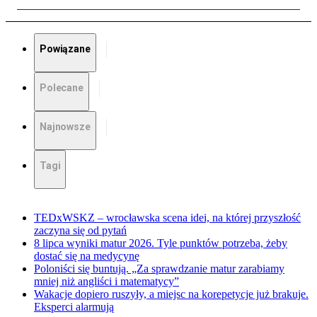
Powiązane
Polecane
Najnowsze
Tagi
TEDxWSKZ – wrocławska scena idei, na której przyszłość
zaczyna się od pytań
8 lipca wyniki matur 2026. Tyle punktów potrzeba, żeby
dostać się na medycynę
Poloniści się buntują. „Za sprawdzanie matur zarabiamy
mniej niż angliści i matematycy”
Wakacje dopiero ruszyły, a miejsc na korepetycje już brakuje.
Eksperci alarmują