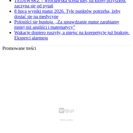
TEDxWSKZ – wrocławska scena idei, na której przyszłość
zaczyna się od pytań
8 lipca wyniki matur 2026. Tyle punktów potrzeba, żeby
dostać się na medycynę
Poloniści się buntują. „Za sprawdzanie matur zarabiamy
mniej niż angliści i matematycy”
Wakacje dopiero ruszyły, a miejsc na korepetycje już brakuje.
Eksperci alarmują
Promowane treści