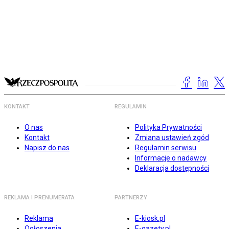
KONTAKT
REGULAMIN
O nas
Polityka Prywatności
Kontakt
Zmiana ustawień zgód
Napisz do nas
Regulamin serwisu
Informacje o nadawcy
Deklaracja dostępności
REKLAMA I PRENUMERATA
PARTNERZY
Reklama
E-kiosk.pl
Ogłoszenia
E-gazety.pl