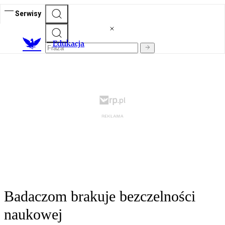
Serwisy
E
dukacja
Badaczom brakuje bezczelności
naukowej