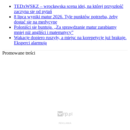
TEDxWSKZ – wrocławska scena idei, na której przyszłość
zaczyna się od pytań
8 lipca wyniki matur 2026. Tyle punktów potrzeba, żeby
dostać się na medycynę
Poloniści się buntują. „Za sprawdzanie matur zarabiamy
mniej niż angliści i matematycy”
Wakacje dopiero ruszyły, a miejsc na korepetycje już brakuje.
Eksperci alarmują
Promowane treści