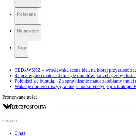
Polecane
Najnowsze
Tagi
TEDxWSKZ – wrocławska scena idei, na której przyszłość zac
8 lipca wyniki matur 2026. Tyle punktów potrzeba, żeby dosta
Poloniści się buntują. „Za sprawdzanie matur zarabiamy mniej 
Wakacje dopiero ruszyły, a miejsc na korepetycje już brakuje. 
Promowane treści
KONTAKT
O nas