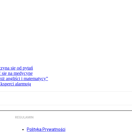
zyna się od pytań
ć się na medycynę
niż angliści i matematycy”
Eksperci alarmują
REGULAMIN
Polityka Prywatności