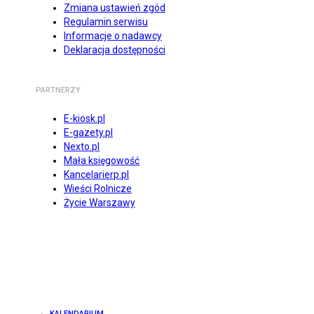
Zmiana ustawień zgód
Regulamin serwisu
Informacje o nadawcy
Deklaracja dostępności
PARTNERZY
E-kiosk.pl
E-gazety.pl
Nexto.pl
Mała księgowość
Kancelarierp.pl
Wieści Rolnicze
Życie Warszawy
KALENDARIUM