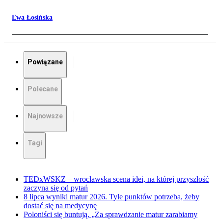
Ewa Łosińska
Powiązane
Polecane
Najnowsze
Tagi
TEDxWSKZ – wrocławska scena idei, na której przyszłość
zaczyna się od pytań
8 lipca wyniki matur 2026. Tyle punktów potrzeba, żeby
dostać się na medycynę
Poloniści się buntują. „Za sprawdzanie matur zarabiamy