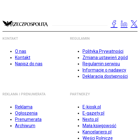
KONTAKT
REGULAMIN
O nas
Polityka Prywatności
Kontakt
Zmiana ustawień zgód
Napisz do nas
Regulamin serwisu
Informacje o nadawcy
Deklaracja dostępności
REKLAMA I PRENUMERATA
PARTNERZY
Reklama
E-kiosk.pl
Ogłoszenia
E-gazety.pl
Prenumerata
Nexto.pl
Archiwum
Mała księgowość
Kancelarierp.pl
Wieści Rolnicze