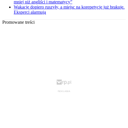
mniej niż angliści i matematycy”
Wakacje dopiero ruszyły, a miejsc na korepetycje już brakuje.
Eksperci alarmują
Promowane treści