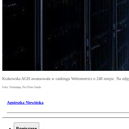
Krakowska AGH awansowała w rankingu Webometrics o 248 miejsc. Na zdję
Foto: Fotorzepa, Pio Piotr Guzik
Agnieszka Niewińska
Powiązane