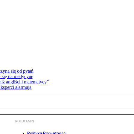
zyna się od pytań
ć się na medycynę
niż angliści i matematycy”
Eksperci alarmują
REGULAMIN
Polityka Prywatności