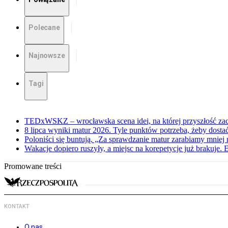
Polecane
Najnowsze
Tagi
TEDxWSKZ – wrocławska scena idei, na której przyszłość zac
8 lipca wyniki matur 2026. Tyle punktów potrzeba, żeby dosta
Poloniści się buntują. „Za sprawdzanie matur zarabiamy mniej 
Wakacje dopiero ruszyły, a miejsc na korepetycje już brakuje. 
Promowane treści
KONTAKT
O nas