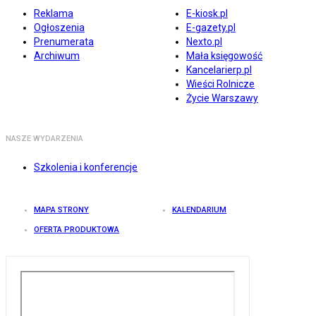
Reklama
E-kiosk.pl
Ogłoszenia
E-gazety.pl
Prenumerata
Nexto.pl
Archiwum
Mała księgowość
Kancelarierp.pl
Wieści Rolnicze
Życie Warszawy
NASZE WYDARZENIA
Szkolenia i konferencje
MAPA STRONY
KALENDARIUM
OFERTA PRODUKTOWA