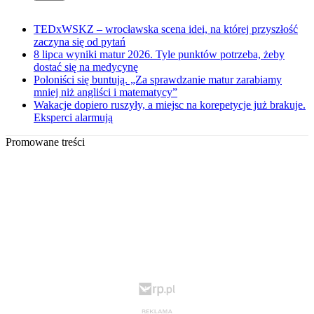
TEDxWSKZ – wrocławska scena idei, na której przyszłość
zaczyna się od pytań
8 lipca wyniki matur 2026. Tyle punktów potrzeba, żeby
dostać się na medycynę
Poloniści się buntują. „Za sprawdzanie matur zarabiamy
mniej niż angliści i matematycy”
Wakacje dopiero ruszyły, a miejsc na korepetycje już brakuje.
Eksperci alarmują
Promowane treści