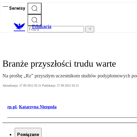
Serwisy
E
dukacja
Branże przyszłości trudu warte
Na prośbę „Rz” przyszłym uczestnikom studiów podyplomowych podpo
Aktualizacja:
27.09.2012 02:21
Publikacja:
27.09.2012 02:21
rp.pl
,
Katarzyna Niezgoda
Powiązane