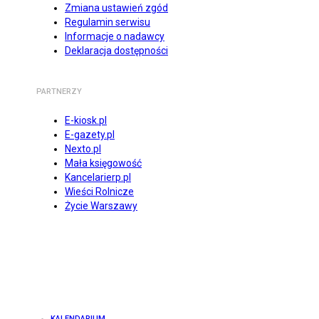
Zmiana ustawień zgód
Regulamin serwisu
Informacje o nadawcy
Deklaracja dostępności
PARTNERZY
E-kiosk.pl
E-gazety.pl
Nexto.pl
Mała księgowość
Kancelarierp.pl
Wieści Rolnicze
Życie Warszawy
KALENDARIUM