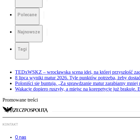
Polecane
Najnowsze
Tagi
TEDxWSKZ – wrocławska scena idei, na której przyszłość zac
8 lipca wyniki matur 2026. Tyle punktów potrzeba, żeby dosta
Poloniści się buntują. „Za sprawdzanie matur zarabiamy mniej 
Wakacje dopiero ruszyły, a miejsc na korepetycje już brakuje. 
Promowane treści
KONTAKT
O nas