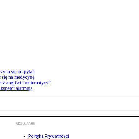
zyna się od pytań
ć się na medycynę
niż angliści i matematycy”
Eksperci alarmują
REGULAMIN
Polityka Prywatności