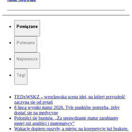
Powiązane
Polecane
Najnowsze
Tagi
TEDxWSKZ – wrocławska scena idei, na której przyszłość
zaczyna się od pytań
8 lipca wyniki matur 2026. Tyle punktów potrzeba, żeby
dostać się na medycynę
Poloniści się buntują. „Za sprawdzanie matur zarabiamy
mniej niż angliści i matematycy”
Wakacje dopiero ruszyły, a miejsc na korepetycje już brakuje.