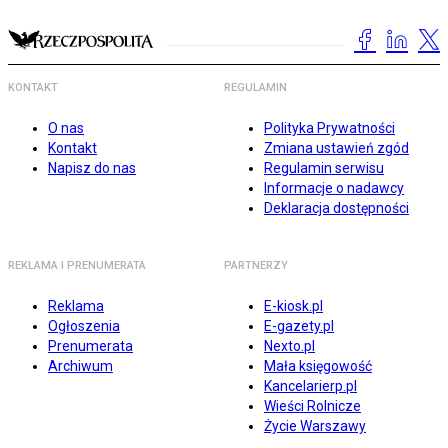
KONTAKT
REGULAMIN
O nas
Polityka Prywatności
Kontakt
Zmiana ustawień zgód
Napisz do nas
Regulamin serwisu
Informacje o nadawcy
Deklaracja dostępności
REKLAMA I PRENUMERATA
PARTNERZY
Reklama
E-kiosk.pl
Ogłoszenia
E-gazety.pl
Prenumerata
Nexto.pl
Archiwum
Mała księgowość
Kancelarierp.pl
Wieści Rolnicze
Życie Warszawy