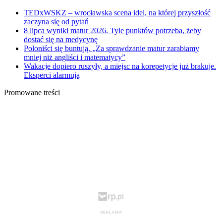
TEDxWSKZ – wrocławska scena idei, na której przyszłość
zaczyna się od pytań
8 lipca wyniki matur 2026. Tyle punktów potrzeba, żeby
dostać się na medycynę
Poloniści się buntują. „Za sprawdzanie matur zarabiamy
mniej niż angliści i matematycy”
Wakacje dopiero ruszyły, a miejsc na korepetycje już brakuje.
Eksperci alarmują
Promowane treści