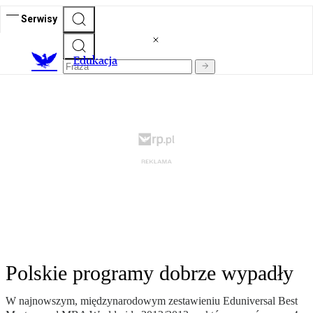
Serwisy
E
dukacja
Polskie programy dobrze wypadły
W najnowszym, międzynarodowym zestawieniu Eduniversal Best