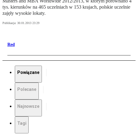
Masters and MBA Worldwide 2012/2013, w którym porównano 4
tys. kierunków na 465 uczelniach w 153 krajach, polskie uczelnie
zajęły wysokie lokaty.
Publikacja:
30.01.2013 23:29
Red
Powiązane
Polecane
Najnowsze
Tagi