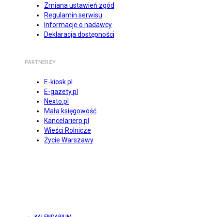
Zmiana ustawień zgód
Regulamin serwisu
Informacje o nadawcy
Deklaracja dostępności
PARTNERZY
E-kiosk.pl
E-gazety.pl
Nexto.pl
Mała księgowość
Kancelarierp.pl
Wieści Rolnicze
Życie Warszawy
KALENDARIUM