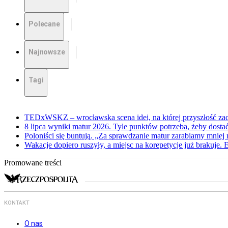
Polecane
Najnowsze
Tagi
TEDxWSKZ – wrocławska scena idei, na której przyszłość zac
8 lipca wyniki matur 2026. Tyle punktów potrzeba, żeby dosta
Poloniści się buntują. „Za sprawdzanie matur zarabiamy mniej 
Wakacje dopiero ruszyły, a miejsc na korepetycje już brakuje. 
Promowane treści
KONTAKT
O nas