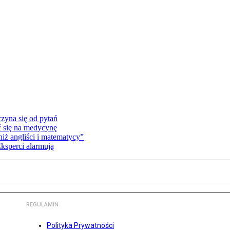
zyna się od pytań
ć się na medycynę
niż angliści i matematycy”
Eksperci alarmują
REGULAMIN
Polityka Prywatności