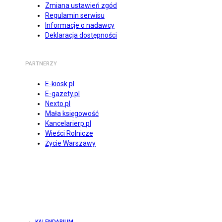
Zmiana ustawień zgód
Regulamin serwisu
Informacje o nadawcy
Deklaracja dostępności
PARTNERZY
E-kiosk.pl
E-gazety.pl
Nexto.pl
Mała księgowość
Kancelarierp.pl
Wieści Rolnicze
Życie Warszawy
KALENDARIUM