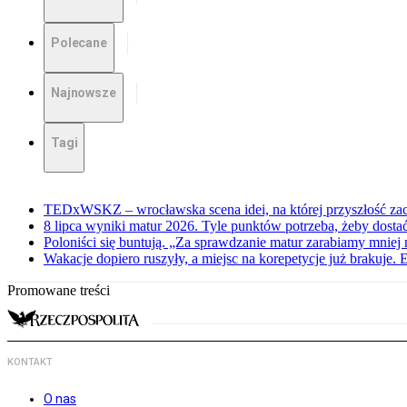
Polecane
Najnowsze
Tagi
TEDxWSKZ – wrocławska scena idei, na której przyszłość zac
8 lipca wyniki matur 2026. Tyle punktów potrzeba, żeby dosta
Poloniści się buntują. „Za sprawdzanie matur zarabiamy mniej 
Wakacje dopiero ruszyły, a miejsc na korepetycje już brakuje. 
Promowane treści
KONTAKT
O nas