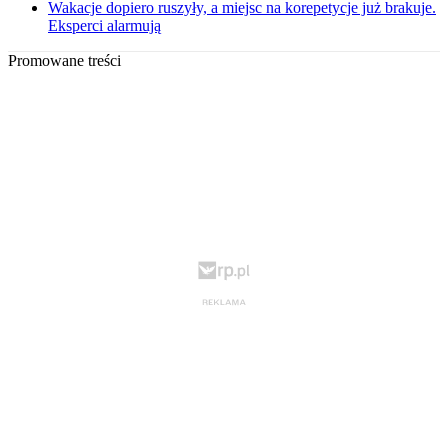
Wakacje dopiero ruszyły, a miejsc na korepetycje już brakuje.
Eksperci alarmują
Promowane treści