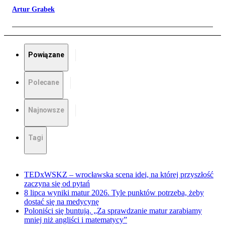
Artur Grabek
Powiązane
Polecane
Najnowsze
Tagi
TEDxWSKZ – wrocławska scena idei, na której przyszłość
zaczyna się od pytań
8 lipca wyniki matur 2026. Tyle punktów potrzeba, żeby
dostać się na medycynę
Poloniści się buntują. „Za sprawdzanie matur zarabiamy
mniej niż angliści i matematycy”