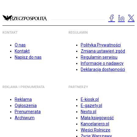
KONTAKT
REGULAMIN
O nas
Polityka Prywatności
Kontakt
Zmiana ustawień zgód
Napisz do nas
Regulamin serwisu
Informacje o nadawcy
Deklaracja dostępności
REKLAMA I PRENUMERATA
PARTNERZY
Reklama
E-kiosk.pl
Ogłoszenia
E-gazety.pl
Prenumerata
Nexto.pl
Archiwum
Mała księgowość
Kancelarierp.pl
Wieści Rolnicze
Życie Warszawy