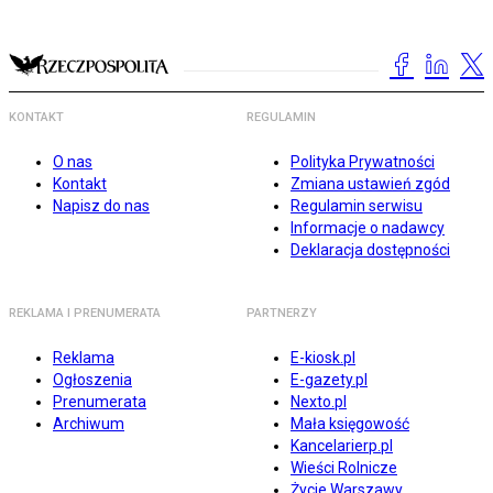
KONTAKT
REGULAMIN
O nas
Polityka Prywatności
Kontakt
Zmiana ustawień zgód
Napisz do nas
Regulamin serwisu
Informacje o nadawcy
Deklaracja dostępności
REKLAMA I PRENUMERATA
PARTNERZY
Reklama
E-kiosk.pl
Ogłoszenia
E-gazety.pl
Prenumerata
Nexto.pl
Archiwum
Mała księgowość
Kancelarierp.pl
Wieści Rolnicze
Życie Warszawy