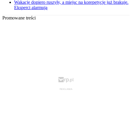
Wakacje dopiero ruszyły, a miejsc na korepetycje już brakuje.
Eksperci alarmują
Promowane treści