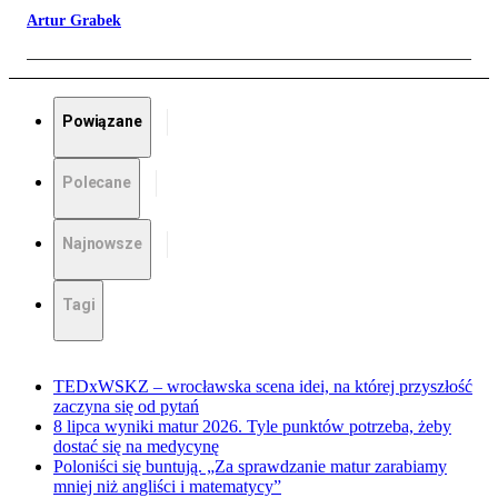
Artur Grabek
Powiązane
Polecane
Najnowsze
Tagi
TEDxWSKZ – wrocławska scena idei, na której przyszłość
zaczyna się od pytań
8 lipca wyniki matur 2026. Tyle punktów potrzeba, żeby
dostać się na medycynę
Poloniści się buntują. „Za sprawdzanie matur zarabiamy
mniej niż angliści i matematycy”