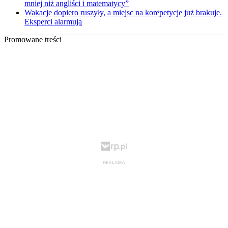
mniej niż angliści i matematycy”
Wakacje dopiero ruszyły, a miejsc na korepetycje już brakuje.
Eksperci alarmują
Promowane treści