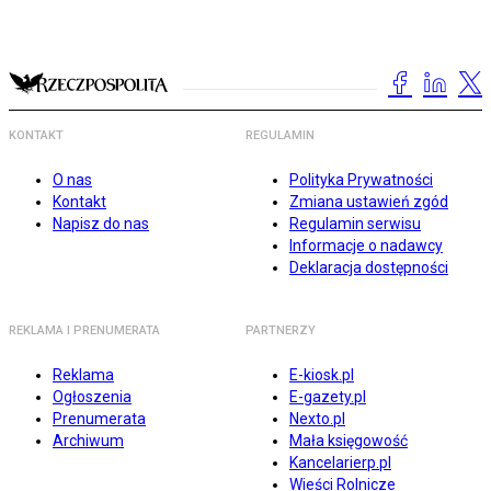
KONTAKT
REGULAMIN
O nas
Polityka Prywatności
Kontakt
Zmiana ustawień zgód
Napisz do nas
Regulamin serwisu
Informacje o nadawcy
Deklaracja dostępności
REKLAMA I PRENUMERATA
PARTNERZY
Reklama
E-kiosk.pl
Ogłoszenia
E-gazety.pl
Prenumerata
Nexto.pl
Archiwum
Mała księgowość
Kancelarierp.pl
Wieści Rolnicze