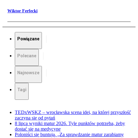
Wiktor Ferfecki
Powiązane
Polecane
Najnowsze
Tagi
TEDxWSKZ – wrocławska scena idei, na której przyszłość
zaczyna się od pytań
8 lipca wyniki matur 2026. Tyle punktów potrzeba, żeby
dostać się na medycynę
Poloniści się buntują. „Za sprawdzanie matur zarabiamy