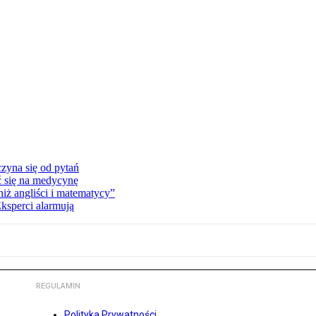
zyna się od pytań
ć się na medycynę
niż angliści i matematycy”
Eksperci alarmują
REGULAMIN
Polityka Prywatności