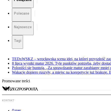
Polecane
Najnowsze
Tagi
TEDxWSKZ – wrocławska scena idei, na której przyszłość zac
8 lipca wyniki matur 2026. Tyle punktów potrzeba, żeby dosta
Poloniści się buntują. „Za sprawdzanie matur zarabiamy mniej 
Wakacje dopiero ruszyły, a miejsc na korepetycje już brakuje. 
Promowane treści
KONTAKT
O nas