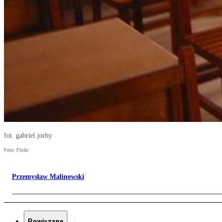
fot. gabriel.jorby
Foto: Flickr
Przemysław Malinowski
Powiązane