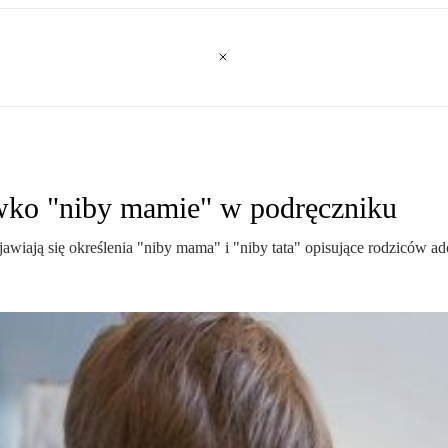
iwko "niby mamie" w podręczniku
ojawiają się określenia "niby mama" i "niby tata" opisujące rodziców a