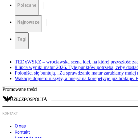
Polecane
Najnowsze
Tagi
TEDxWSKZ – wrocławska scena idei, na której przyszłość zac
8 lipca wyniki matur 2026. Tyle punktów potrzeba, żeby dosta
Poloniści się buntują. „Za sprawdzanie matur zarabiamy mniej 
Wakacje dopiero ruszyły, a miejsc na korepetycje już brakuje. 
Promowane treści
KONTAKT
O nas
Kontakt