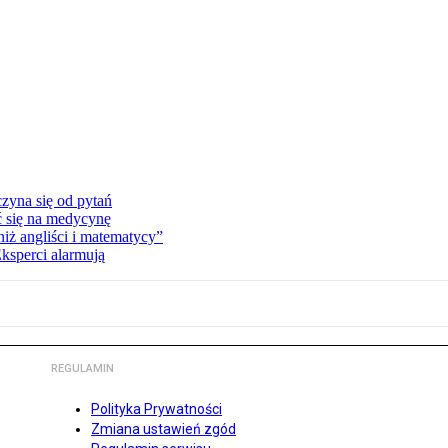
zyna się od pytań
ć się na medycynę
niż angliści i matematycy”
Eksperci alarmują
REGULAMIN
Polityka Prywatności
Zmiana ustawień zgód