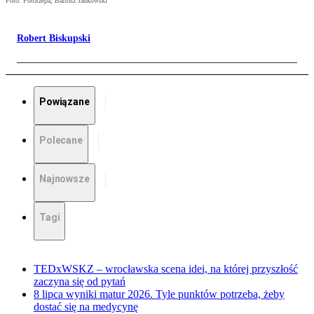
Foto: Fotorzepa, Bartosz Jankowski
Robert Biskupski
Powiązane
Polecane
Najnowsze
Tagi
TEDxWSKZ – wrocławska scena idei, na której przyszłość
zaczyna się od pytań
8 lipca wyniki matur 2026. Tyle punktów potrzeba, żeby
dostać się na medycynę