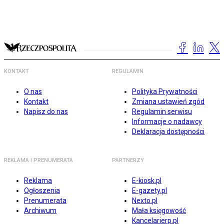
KONTAKT
REGULAMIN
O nas
Polityka Prywatności
Kontakt
Zmiana ustawień zgód
Napisz do nas
Regulamin serwisu
Informacje o nadawcy
Deklaracja dostępności
REKLAMA I PRENUMERATA
PARTNERZY
Reklama
E-kiosk.pl
Ogłoszenia
E-gazety.pl
Prenumerata
Nexto.pl
Archiwum
Mała księgowość
Kancelarierp.pl