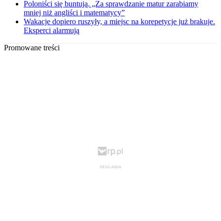
Poloniści się buntują. „Za sprawdzanie matur zarabiamy
mniej niż angliści i matematycy”
Wakacje dopiero ruszyły, a miejsc na korepetycje już brakuje.
Eksperci alarmują
Promowane treści