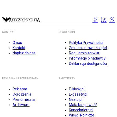
KONTAKT
REGULAMIN
O nas
Polityka Prywatności
Kontakt
Zmiana ustawień zgód
Napisz do nas
Regulamin serwisu
Informacje o nadawcy
Deklaracja dostępności
REKLAMA I PRENUMERATA
PARTNERZY
Reklama
E-kiosk.pl
Ogłoszenia
E-gazety.pl
Prenumerata
Nexto.pl
Archiwum
Mała księgowość
Kancelarierp.pl
Wieści Rolnicze