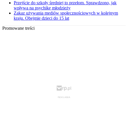
Przejście do szkoły średniej to przełom. Sprawdzono, jak
wpływa na psychikę młodzieży
Zakaz używania mediów społecznościowych w kolejnym
kraju. Obejmie dzieci do 15 lat
Promowane treści