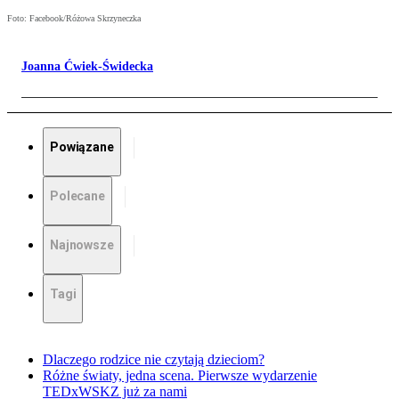
Foto: Facebook/Różowa Skrzyneczka
Joanna Ćwiek-Świdecka
Powiązane
Polecane
Najnowsze
Tagi
Dlaczego rodzice nie czytają dzieciom?
Różne światy, jedna scena. Pierwsze wydarzenie
TEDxWSKZ już za nami