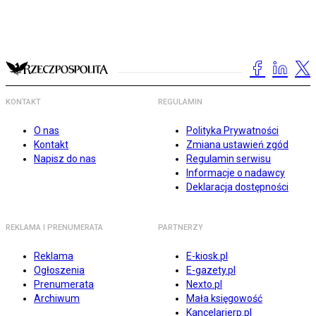
KONTAKT
REGULAMIN
O nas
Polityka Prywatności
Kontakt
Zmiana ustawień zgód
Napisz do nas
Regulamin serwisu
Informacje o nadawcy
Deklaracja dostępności
REKLAMA I PRENUMERATA
PARTNERZY
Reklama
E-kiosk.pl
Ogłoszenia
E-gazety.pl
Prenumerata
Nexto.pl
Archiwum
Mała księgowość
Kancelarierp.pl