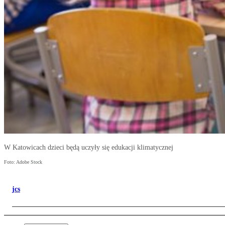
W Katowicach dzieci będą uczyły się edukacji klimatycznej
Foto: Adobe Stock
jcs