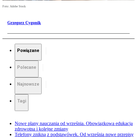
Foto: Adobe Stock
Grzegorz Cygonik
Powiązane
Polecane
Najnowsze
Tagi
Nowe plany nauczania od września. Obowiązkowa edukacja
zdrowotna i kolejne zmiany
Telefony znikną z podstawówek. Od września nowe przepisy