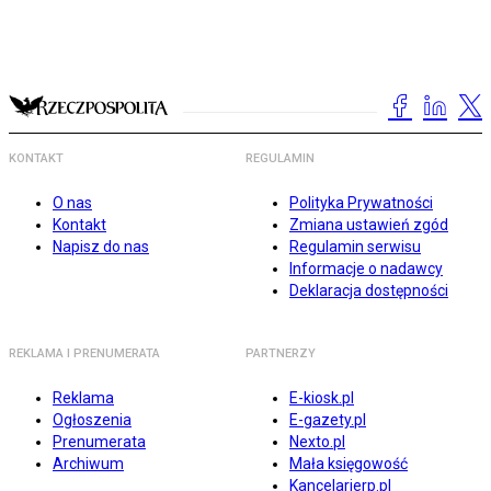
KONTAKT
REGULAMIN
O nas
Polityka Prywatności
Kontakt
Zmiana ustawień zgód
Napisz do nas
Regulamin serwisu
Informacje o nadawcy
Deklaracja dostępności
REKLAMA I PRENUMERATA
PARTNERZY
Reklama
E-kiosk.pl
Ogłoszenia
E-gazety.pl
Prenumerata
Nexto.pl
Archiwum
Mała księgowość
Kancelarierp.pl