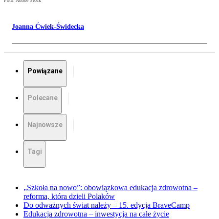
Foto: Adobe Stock
Joanna Ćwiek-Świdecka
Powiązane
Polecane
Najnowsze
Tagi
„Szkoła na nowo”: obowiązkowa edukacja zdrowotna –
reforma, która dzieli Polaków
Do odważnych świat należy – 15. edycja BraveCamp
Edukacja zdrowotna – inwestycja na całe życie