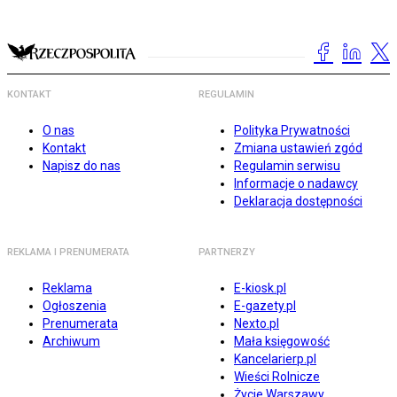
KONTAKT
REGULAMIN
O nas
Polityka Prywatności
Kontakt
Zmiana ustawień zgód
Napisz do nas
Regulamin serwisu
Informacje o nadawcy
Deklaracja dostępności
REKLAMA I PRENUMERATA
PARTNERZY
Reklama
E-kiosk.pl
Ogłoszenia
E-gazety.pl
Prenumerata
Nexto.pl
Archiwum
Mała księgowość
Kancelarierp.pl
Wieści Rolnicze
Życie Warszawy